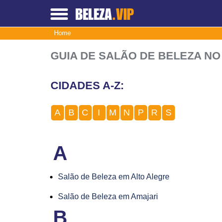
BELEZA
.VIP
Home
GUIA DE SALÃO DE BELEZA NO
CIDADES A-Z:
A
B
C
I
M
N
P
R
S
A
Salão de Beleza em Alto Alegre
Salão de Beleza em Amajari
B